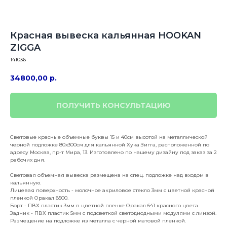
Красная вывеска кальянная HOOKAN
ZIGGA
141036
34800,00
р.
ПОЛУЧИТЬ КОНСУЛЬТАЦИЮ
Световые красные объемные буквы 15 и 40см высотой на металлической
черной подложке 80х300см для кальянной Хука Зигга, расположенной по
адресу Москва, пр-т Мира, 13. Изготовлено по нашему дизайну под заказ за 2
рабочих дня.
Световая объемная вывеска размещена на спец. подложке над входом в
кальянную.
Лицевая поверхность - молочное акриловое стекло 3мм с цветной красной
пленкой Оракал 8500.
Борт - ПВХ пластик 3мм в цветной пленке Оракал 641 красного цвета.
Задник - ПВХ пластик 5мм с подсветкой светодиодными модулями с линзой.
Размещение на подложке из металла с черной матовой пленкой.