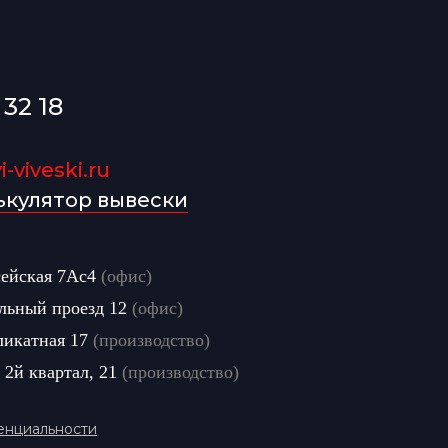
 32 18
-viveski.ru
ькулятор вывески
сейская 7Ас4
(офис)
льный проезд 12
(офис)
ликатная 17
(производство)
 2й квартал, 21
(производство)
енциальности