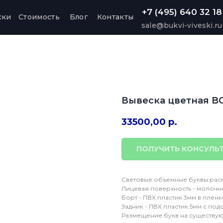
+7 (495) 640 32 18
ски
Стоимость
Блог
Контакты
sale@bukvi-viveski.ru
Вывеска цветная B
33500,00
р.
ПОЛУЧИТЬ КОНСУЛЬ
Световые объемные буквы расп
Лицевая поверхность - молочно
Борт - ПВХ пластик 3мм в пленке
Задник - ПВХ пластик 5мм с по
Размещение букв на существу