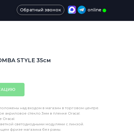
Обратный звонок
online
OMBA STYLE 35см
ТАЦИЮ
оложены над входом в магазин в торговом центре.
е акриловое стекло 3мм в пленке Oracal.
 Oracal.
дсветкой светодиодными модулями с линзой.
ющем фризе магазина без рамы.