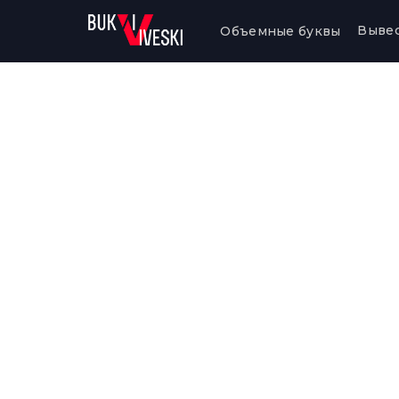
Выве
Объемные буквы