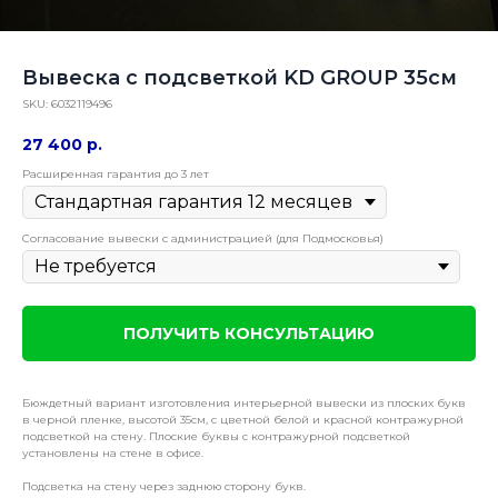
Вывеска с подсветкой KD GROUP 35см
SKU:
6032119496
27 400
р.
Расширенная гарантия до 3 лет
Согласование вывески с администрацией (для Подмосковья)
ПОЛУЧИТЬ КОНСУЛЬТАЦИЮ
Бюждетный вариант изготовления интерьерной вывески из плоских букв
в черной пленке, высотой 35см, с цветной белой и красной контражурной
подсветкой на стену. Плоские буквы с контражурной подсветкой
установлены на стене в офисе.
Подсветка на стену через заднюю сторону букв.