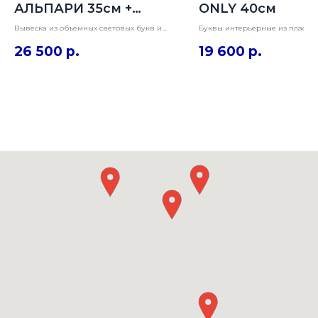
АЛЬПАРИ 35см +
ONLY 40см
логотип
Вывеска из объемных световых букв и
Буквы интерьерные из пластик
фигурного короба. Состоит из 6 красных
черной пленке Оракал. Имеют 
26 500
р.
19 600
р.
букв с лицевой подсветкой и фигурного
контражурную подсветку на ст
короба с аппликацией красной пленкой
Установлены на специальные 
Оракал 641.
над магазином.