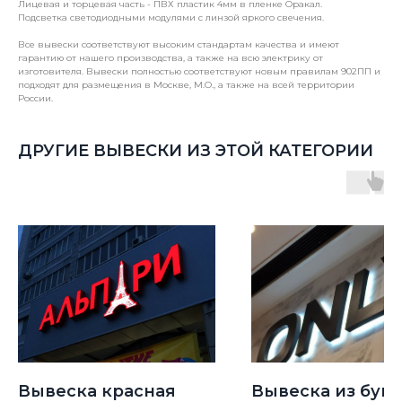
Лицевая и торцевая часть - ПВХ пластик 4мм в пленке Оракал.
Подсветка светодиодными модулями с линзой яркого свечения.
Все вывески соответствуют высоким стандартам качества и имеют
гарантию от нашего производства, а также на всю электрику от
изготовителя. Вывески полностью соответствуют новым правилам 902ПП и
подходят для размещения в Москве, М.О., а также на всей территории
России.
ДРУГИЕ ВЫВЕСКИ ИЗ ЭТОЙ КАТЕГОРИИ
Вывеска красная
Вывеска из букв