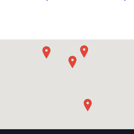
делаем демонтаж и работы в цеху, с
высоте 8-9 метров. Стоимость 
дальнейшим монтажом.
1 вывески.