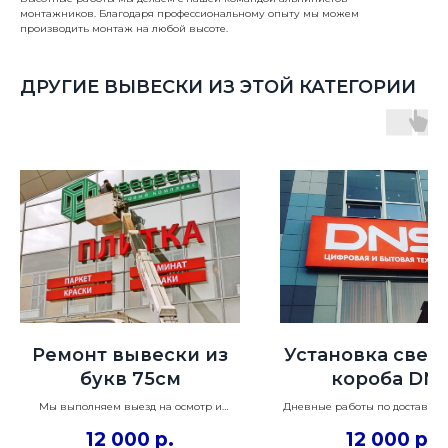
монтажников. Благодаря профессиональному опыту мы можем
производить монтаж на любой высоте.
ДРУГИЕ ВЫВЕСКИ ИЗ ЭТОЙ КАТЕГОРИИ
Ремонт вывески из
Установка свет
букв 75см
короба DN
150х350см
Мы выполняем выезд на осмотр и
Дневные работы по доставке, 
ремонт световой рекламы в Москве и
и установке уличной или инт
12 000
р.
12 000
р.
подмосковье. При необходимости
вывески с применением спецт