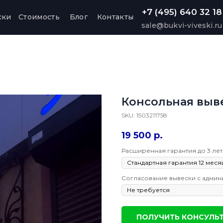
+7 (495) 640 32 18
ски
Стоимость
Блог
Контакты
sale@bukvi-viveski.ru
Консольная выв
SKU:
1503211758
19 500
р.
Расширенная гарантия до 3 лет
Согласование вывески с админ
ПОЛУЧИТЬ КОНСУЛЬ