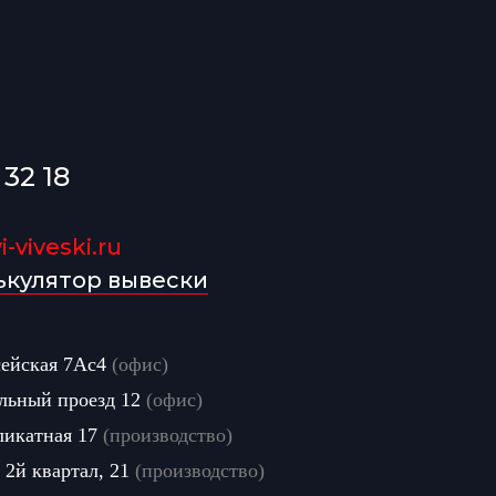
 32 18
-viveski.ru
ькулятор вывески
сейская 7Ас4
(офис)
льный проезд 12
(офис)
ликатная 17
(производство)
 2й квартал, 21
(производство)