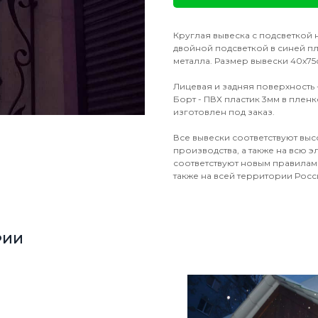
Круглая вывеска с подсветкой 
двойной подсветкой в синей п
металла. Размер вывески 40х75с
Лицевая и задняя поверхность 
Борт - ПВХ пластик 3мм в плен
изготовлен под заказ.
Все вывески соответствуют выс
производства, а также на всю 
соответствуют новым правилам 
также на всей территории Росс
РИИ