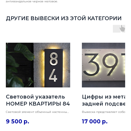
антивандальное черное матовое.
ДРУГИЕ ВЫВЕСКИ ИЗ ЭТОЙ КАТЕГОРИИ
Световой указатель
Цифры из метал
НОМЕР КВАРТИРЫ 84
задней подсвет
18х42см
Световой элемент объемный настенный
Вывеска представляет собой
с задней подсветкой. Размер 12х38см,
металлические крашеные букв
9 500
р.
17 000
р.
глубина 2см. Буквы металлические
прямоугольном основании. По
плоские с покрытием зеркальное золото.
металла - шлифованное серебр
Основание черное матовое.
Подсветка задняя led белая.