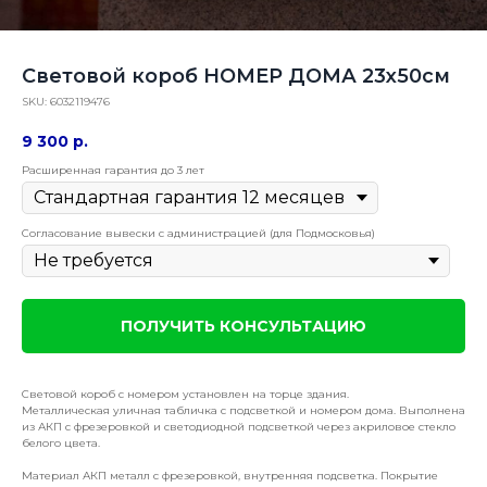
Световой короб НОМЕР ДОМА 23х50см
SKU:
6032119476
9 300
р.
Расширенная гарантия до 3 лет
Согласование вывески с администрацией (для Подмосковья)
ПОЛУЧИТЬ КОНСУЛЬТАЦИЮ
Световой короб с номером установлен на торце здания.
Металлическая уличная табличка с подсветкой и номером дома. Выполнена
из АКП с фрезеровкой и светодиодной подсветкой через акриловое стекло
белого цвета.
Материал АКП металл с фрезеровкой, внутренняя подсветка. Покрытие