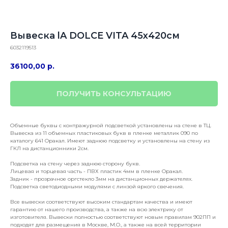
Вывеска lA DOLCE VITA 45х420см
6032119513
36100,00
р.
ПОЛУЧИТЬ КОНСУЛЬТАЦИЮ
Объемные буквы с контражурной подсветкой установлены на стене в ТЦ.
Вывеска из 11 объемных пластиковых букв в пленке металлик 090 по
каталогу 641 Оракал. Имеют заднюю подсветку и установлены на стену из
ГКЛ на дистанционники 2см.
Подсветка на стену через заднюю сторону букв.
Лицевая и торцевая часть - ПВХ пластик 4мм в пленке Оракал.
Задник - прозрачное оргстекло 3мм на дистанционных держателях.
Подсветка светодиодными модулями с линзой яркого свечения.
Все вывески соответствуют высоким стандартам качества и имеют
гарантию от нашего производства, а также на всю электрику от
изготовителя. Вывески полностью соответствуют новым правилам 902ПП и
подходят для размещения в Москве, М.О., а также на всей территории