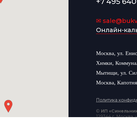
+7 495 640
✉ sale@bukvi
Онлайн-кал
Москва, ул. Ени
Химки, Коммуна
Мытищи, ул. Си
Москва, Капотня
Политика конфид
©
ИП «Синельник
129344 г. Москва, 