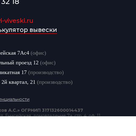
 32 18
-viveski.ru
ькулятор вывески
сейская 7Ас4
(офис)
льный проезд 12
(офис)
ликатная 17
(производство)
 2й квартал, 21
(производство)
енциальности
ов А.С.» ОГРНИП 317132600014437
ул. Енисейская, домовладение 7а, стр. 4, оф. 11