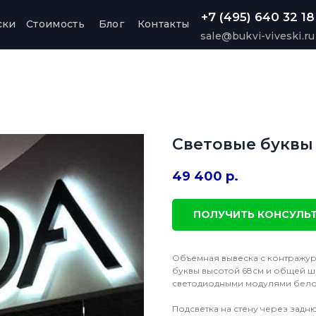
+7 (495) 640 32 18
ски
Стоимость
Блог
Контакты
sale@bukvi-viveski.ru
Световые буквы
49 400
р.
ПОЛУЧИТЬ КОНСУЛЬ
Объемная вывеска с контражур
буквы высотой 68см и общей ш
светодиодными модулями белог
Подсветка на стену через задню