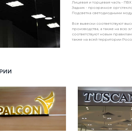
Лицевая и торцевая часть - ПВХ
Задник - прозрачное оргстекло
Подсветка светодиодными моду
Все вывески соответствуют выс
производства, а также на всю 
соответствуют новым правилам 
также на всей территории Росс
ОРИИ