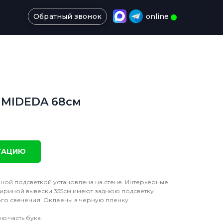
Обратный звонок
online
 MIDEDA 68см
ТАЦИЮ
ной подсветкой установлена на стене. Интерьерные
ириной вывески 355см имеют заднюю подсветку
о свечения. Оклеены в черную пленку.
ю часть букв.