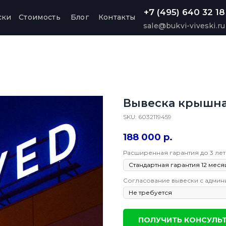
+7 (495) 640 32 18
ски
Стоимость
Блог
Контакты
sale@bukvi-viveski.ru
Вывеска крышна
SKU:
6032119459
188 000
р.
Расширенная гарантия до 3 лет
Согласование вывески с админ
ПОЛУЧИТЬ КОНСУЛЬ