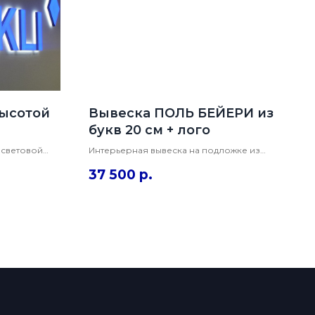
высотой
Вывеска ПОЛЬ БЕЙЕРИ из
букв 20 см + лого
 световой
Интерьерная вывеска на подложке из
ой из акрила.
букв на оранжевой подложке. Буквы с
37 500
р.
енкой Оракал
яркой торцевой подсветкой высотой
вка на
20см, лицевая часть оклеена коричневой
пленкой Оракал.