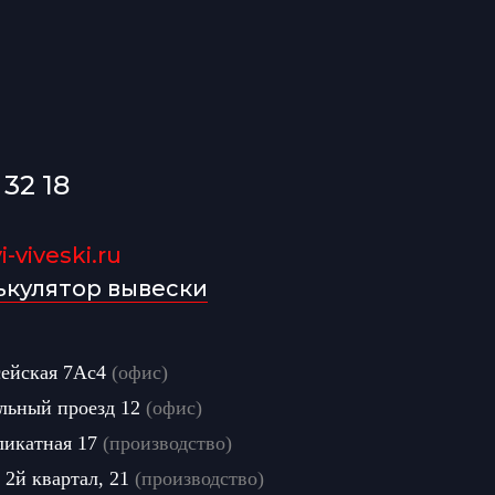
 32 18
-viveski.ru
ькулятор вывески
сейская 7Ас4
(офис)
льный проезд 12
(офис)
ликатная 17
(производство)
 2й квартал, 21
(производство)