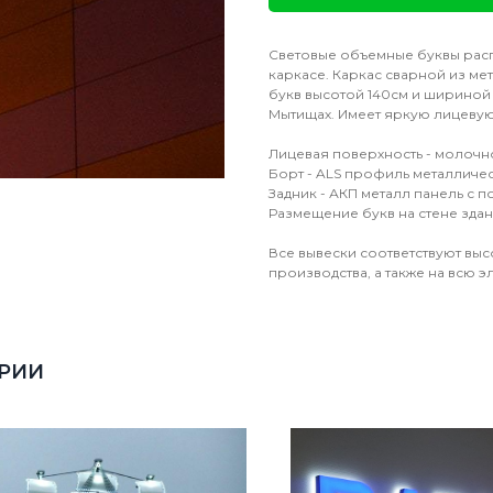
Световые объемные буквы рас
каркасе. Каркас сварной из мет
букв высотой 140см и шириной 
Мытищах. Имеет яркую лицевую
Лицевая поверхность - молочно
Борт - ALS профиль металличес
Задник - АКП металл панель с 
Размещение букв на стене здан
Все вывески соответствуют выс
производства, а также на всю э
ОРИИ