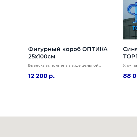
Фигурный короб ОПТИКА
Син
25х100см
ТОР
62с
Вывеска выполнена в виде цельной
Улична
конструкции - короба фигурной формы
объемн
12 200
р.
88 
с лицевой подсветкой. Оклеена в
лицева
красную пленку Оракал с вырезанными
Для уд
буквами. Под заказ.
раме.