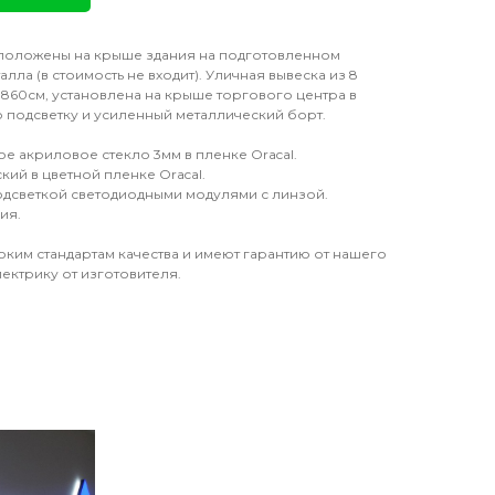
положены на крыше здания на подготовленном
алла (в стоимость не входит). Уличная вывеска из 8
860см, установлена на крыше торгового центра в
 подсветку и усиленный металлический борт.
е акриловое стекло 3мм в пленке Oracal.
кий в цветной пленке Oracal.
подсветкой светодиодными модулями с линзой.
ия.
оким стандартам качества и имеют гарантию от нашего
лектрику от изготовителя.