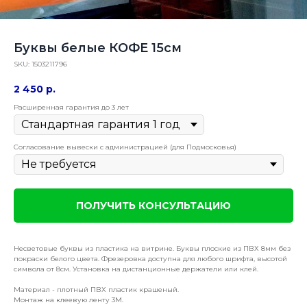
Буквы белые КОФЕ 15см
SKU:
1503211796
2 450
р.
Расширенная гарантия до 3 лет
Согласование вывески с администрацией (для Подмосковья)
ПОЛУЧИТЬ КОНСУЛЬТАЦИЮ
Несветовые буквы из пластика на витрине. Буквы плоские из ПВХ 8мм без
покраски белого цвета. Фрезеровка доступна для любого шрифта, высотой
символа от 8см. Установка на дистанционные держатели или клей.
Материал - плотный ПВХ пластик крашеный.
Монтаж на клеевую ленту 3М.