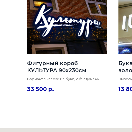
Фигурный короб
Букв
КУЛЬТУРА 90х230см
зол
Вариант вывески из букв, объединенный
Вывеск
единым контуром в фигурный короб.
стекле
33 500
р.
13 8
Такой вариант отлично подойдет для
бортом
экономии бюджета, как альтернатива
подсве
отдельным буквам.
3М скот