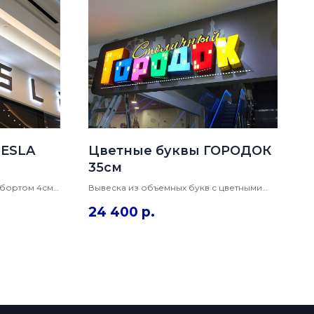
TESLA
Цветные буквы ГОРОДОК
35см
 бортом 4см
Вывеска из объемных букв с цветными
и бизнес-
пленка на лицевой и боковой части.
24 400
р.
тодиодную
Оклеены в пленки по 8500 каталогу
нтаж каждой
Оракала для достижения максимально
сочной цветопередачи.