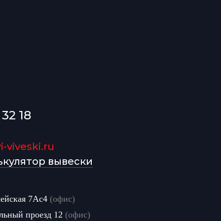
 32 18
-viveski.ru
ькулятор вывески
сейская 7Ас4
(офис)
льный проезд 12
(офис)