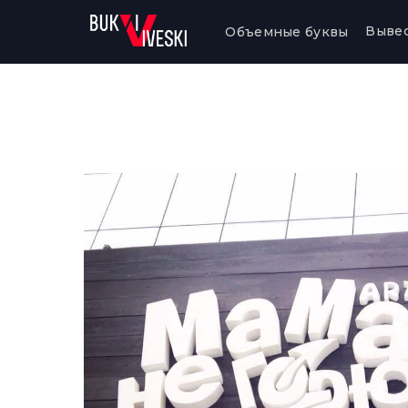
Выве
Объемные буквы