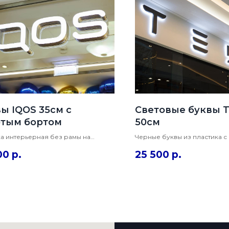
ы IQOS 35см с
Световые буквы 
отым бортом
50см
а интерьерная без рамы на
Черные буквы из пластика с
, из 4 объемных букв с золотым
установлена на стену внутр
00
р.
25 500
р.
 из пластика ПВХ. Имеют лицевую
центра и имеют заднюю све
тку и очень легкий вес. Монтаж на
подсветку белого цвета. Мо
ч.
буквы.