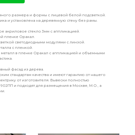
азного размера и формы с лицевой белой подсветкой.
ика и установлена на деревянную стену без рамы.
ое акриловое стекло 3мм с аппликацией.
ной пленке Оракал.
дсветкой светодиодными модулями с линзой.
талла с пленкой.
металл в пленке Оракал с аппликацией и объемными
стика.
вный фасад из дерева.
оким стандартам качества и имеют гарантию от нашего
электрику от изготовителя. Вывески полностью
902ПП и подходят для размещения в Москве, М.О., а
ии.