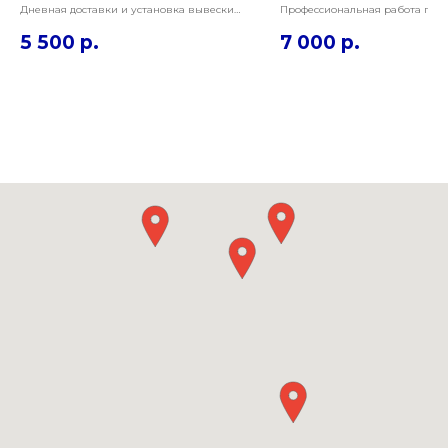
75х200см
Дневная доставки и установка вывески
Профессиональная работа по 
на ровном фасаде здания на высоте 4
вывески на фасаде действующе
5 500
р.
7 000
р.
метров от земли. Для данных работ
Необходимо сохранить фасад ц
хватает одного профессионального
вывеску пригодной к реализац
монтажника.
регионе.