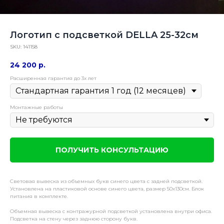
Логотип с подсветкой DELLA 25-32см
SKU:
141158
24 200
р.
Расширенная гарантия до 3х лет
Монтажные работы
ПОЛУЧИТЬ КОНСУЛЬТАЦИЮ
Световая вывеска из объемных букв синего цвета с задней подсветкой.
Установлена на пластиковой основе синего цвета, размер 50х130см. Блок
питания в комплекте.
Объемная вывеска с контражурной подсветкой установлена внутри офиса.
Подсветка на стену через заднюю сторону букв.