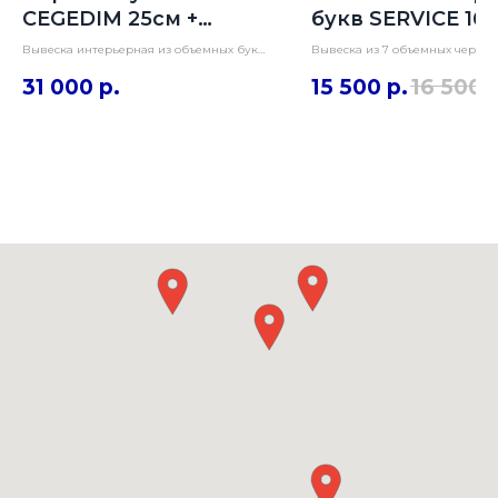
CEGEDIM 25см +
букв SERVICE 16
логотип
Вывеска интерьерная из объемных букв
Вывеска из 7 объемных черных
высотой 25см и логотипа в цветных
высотой 16см. Имеют заднюю
31 000
р.
15 500
р.
16 500
пленках с яркой задней подсветкой.
контражурную белую подсветк
Общие размеры вывески 50х320см.
стену, монтаж на дистанционн
Изготовление за 1 день.
держатели с отступом от стены 