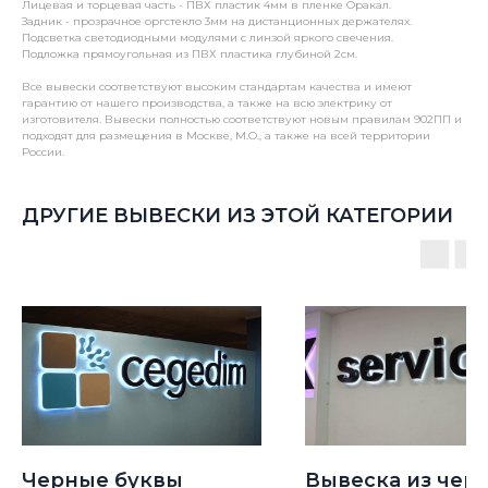
Лицевая и торцевая часть - ПВХ пластик 4мм в пленке Оракал.
Задник - прозрачное оргстекло 3мм на дистанционных держателях.
Подсветка светодиодными модулями с линзой яркого свечения.
Подложка прямоугольная из ПВХ пластика глубиной 2см.
Все вывески соответствуют высоким стандартам качества и имеют
гарантию от нашего производства, а также на всю электрику от
изготовителя. Вывески полностью соответствуют новым правилам 902ПП и
подходят для размещения в Москве, М.О., а также на всей территории
России.
ДРУГИЕ ВЫВЕСКИ ИЗ ЭТОЙ КАТЕГОРИИ
Черные буквы
Вывеска из чер