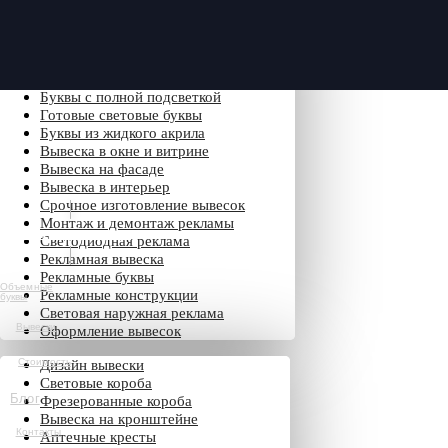
Объемные буквы с подсветкой
Буквы с лицевой подсветкой
Буквы с контражурной подсветкой
Буквы с лицевой и задней подсветкой
Буквы с полной подсветкой
Готовые световые буквы
Буквы из жидкого акрила
Вывеска в окне и витрине
Вывеска на фасаде
Вывеска в интерьер
Срочное изготовление вывесок
Монтаж и демонтаж рекламы
Обратный звонок
Светодиодная реклама
Рекламная вывеска
Рекламные буквы
Объемные
Рекламные конструкции
буквы
Световая наружная реклама
Вывески
Оформление вывесок
Стоимость
Дизайн вывески
Световые короба
Блог
Фрезерованные короба
Вывеска на кронштейне
Контакты
Аптечные кресты