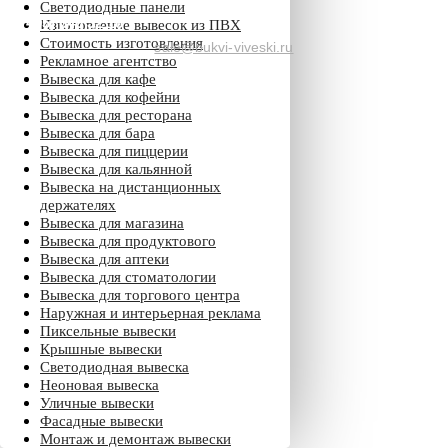
Светодиодные панели
+7 (495) 640 32 18
Изготовление вывесок из ПВХ
Стоимость изготовления
sale@bukvi-viveski.ru
Рекламное агентство
online
Вывеска для кафе
Вывеска для кофейни
Вывеска для ресторана
Вывеска для бара
Вывеска для пиццерии
Вывеска для кальянной
Вывеска на дистанционных
держателях
Вывеска для магазина
Вывеска для продуктового
Вывеска для аптеки
Вывеска для стоматологии
Вывеска для торгового центра
Наружная и интерьерная реклама
Пиксельные вывески
Крышные вывески
Светодиодная вывеска
Неоновая вывеска
Уличные вывески
Фасадные вывески
Монтаж и демонтаж вывески